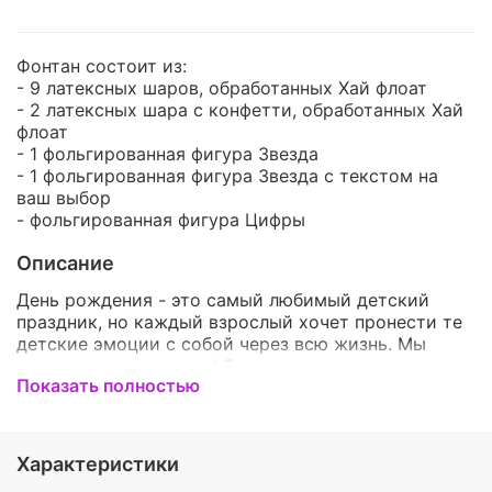
Фонтан состоит из:
- 9 латексных шаров, обработанных Хай флоат
- 2 латексных шара с конфетти, обработанных Хай
флоат
- 1 фольгированная фигура Звезда
- 1 фольгированная фигура Звезда с текстом на
ваш выбор
- фольгированная фигура Цифры
Описание
День рождения - это самый любимый детский
праздник, но каждый взрослый хочет пронести те
детские эмоции с собой через всю жизнь. Мы
можем с этим помочь! С нашими яркими,
Показать полностью
красочными и оригинальным наборами, даже
взрослый и серьезный человек окажется в детстве
и почувствует себя самым счастливым ребенком
на свете! У нас Вы сможете подобрать шарики на
Характеристики
любой вкус! Они обязательно порадуют