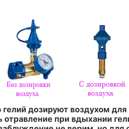
 гелий дозируют воздухом для 
 отравление при вдыхании гели
о заблуждение не верим, но для