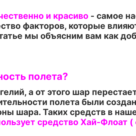
ественно и красиво
- самое на
ство факторов, которые влияют
 статье мы объясним вам как до
ность полета?
гелий, а от этого шар перестает
ительности полета были созда
оны шара. Таких средств в наш
пользует
средство Хай-Флоат (