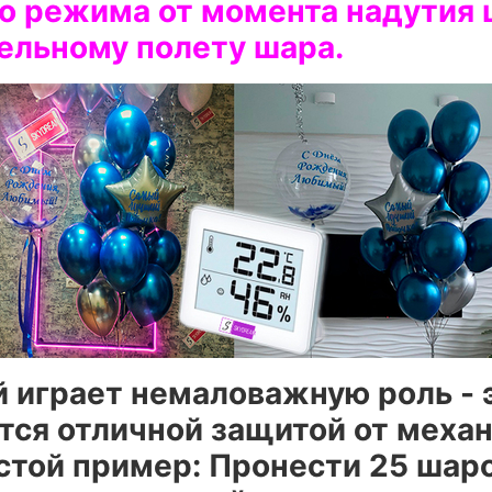
 режима от момента надутия ша
ельному полету шара.
й играет немаловажную роль - 
ются отличной защитой от меха
остой пример: Пронести 25 шаро