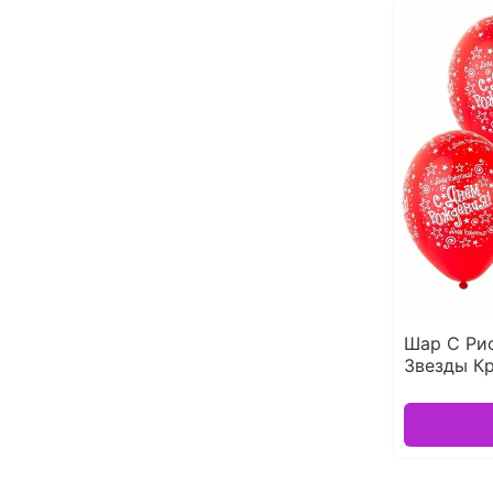
Шар С Ри
Звезды Кр