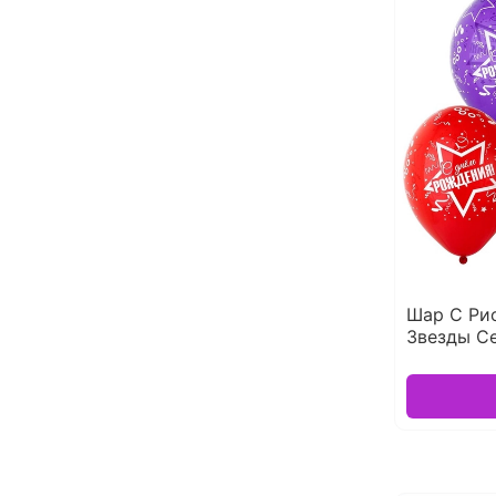
Шар С Ри
Звезды С