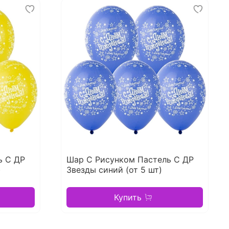
ь С ДР
Шар С Рисунком Пастель С ДР
)
Звезды синий (от 5 шт)
Купить