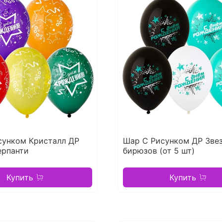
сунком Кристалл ДР
Шар С Рисунком ДР Зве
ерпанти
бирюзов (от 5 шт)
Купить
Купить