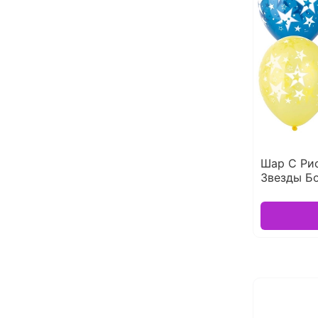
Шар С Ри
Звезды Б