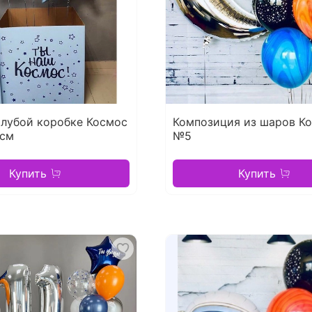
олубой коробке Космос
Композиция из шаров К
 см
№5
Купить
Купить