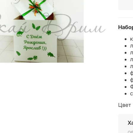
Набор
к
л
л
л
л
ф
ф
Ф
с
Цвет 
Х
Об