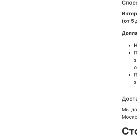
Спос
Интер
(от 5
Допла
Н
П
з
о
П
з
Дост
Мы до
Моско
Ст