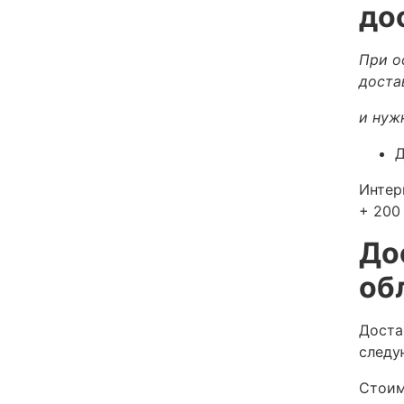
до
При о
доста
и нуж
Д
Интер
+ 200 
До
об
Доста
следу
Стоим