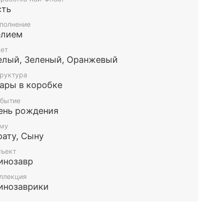
сть
полнение
елием
ет
елый, Зеленый, Оранжевый
руктура
ары в коробке
бытие
ень рождения
му
рату, Сыну
ъект
инозавр
ллекция
инозаврики