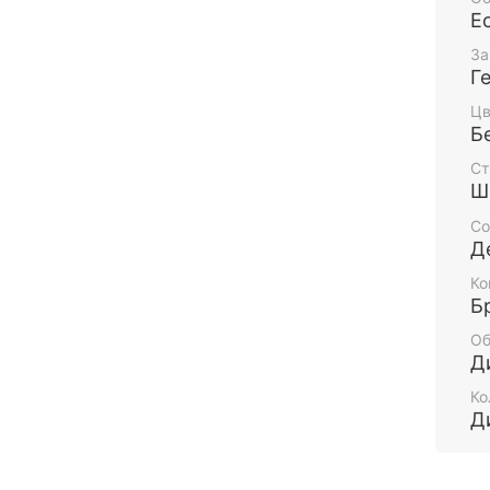
Е
За
Г
Цв
Б
Ст
Ш
Со
Д
Ко
Б
Об
Д
Ко
Д