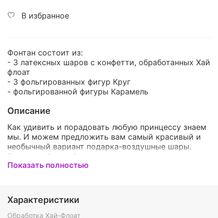
В избранное
Фонтан состоит из:
- 3 латексных шаров с конфетти, обработанных Хай
флоат
- 3 фольгированных фигур Круг
- фольгированной фигуры Карамель
Описание
Как удивить и порадовать любую принцессу знаем
мы. И можем предложить вам самый красивый и
необычный вариант подарка-воздушные шары.
Такому набору обрадуется даже самая капризная
Показать полностью
из принцесс. И он точно сможет её порадовать и
подарить много позитивных эмоций. Ваша девочка
будет в восторге от него. Воздушные шары - это
красивое и приятное дополнение к подарку,
Характеристики
которое точно понравится малышке. Такой набор
станет оригинальным украшением детского
Обработка Хай-Флоат