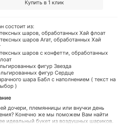
Купить в 1 клик
н состоит из:
атексных шаров, обработанных Хай флоат
атексных шаров Агат, обработанных Хай
т
атексных шаров с конфетти, обработанных
флоат
ольгированных фигур Звезда
ольгированных фигур Сердце
зрачного шара Бабл с наполнением ( текст на
ыбор )
ание
ей дочери, племянницы или внучки день
ения? Конечно же мы поможем Вам найти
ее идеальный букет из воздушных шариков.
бсолютно, уверены в том, что малышка