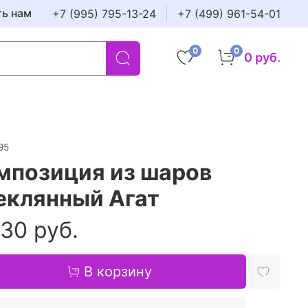
ть нам
+7 (995) 795-13-24
+7 (499) 961-54-01
0
0
0 руб.
95
мпозиция из шаров
еклянный Агат
30 руб.
В корзину