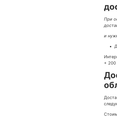
до
При о
доста
и нуж
Д
Интер
+ 200 
До
об
Доста
следу
Стоим