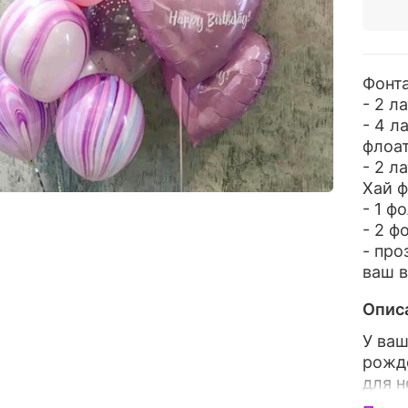
Фонта
- 2 л
- 4 л
флоа
- 2 л
Хай 
- 1 ф
- 2 ф
- про
ваш в
Опис
У ваш
рожд
для н
Мы, а