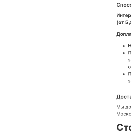
Спос
Интер
(от 5
Допла
Н
П
з
о
П
з
Дост
Мы до
Моско
Ст