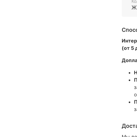
Ко
Ж
Спос
Интер
(от 5
Допла
Н
П
з
о
П
з
Дост
Мы до