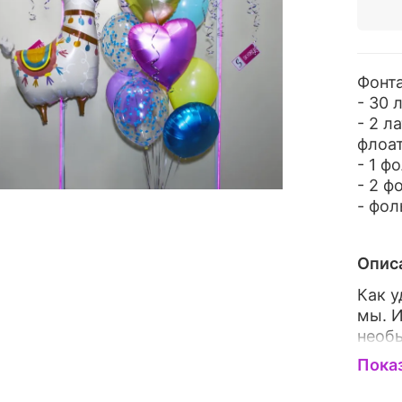
Фонта
- 30 
- 2 л
флоа
- 1 ф
- 2 ф
- фол
Опис
Как у
мы. 
необ
Таком
Пока
из пр
подар