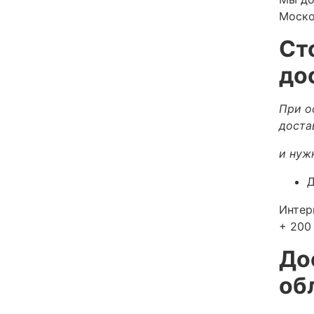
Моско
Ст
до
При о
доста
и нуж
Д
Интер
+ 200 
До
об