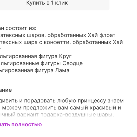
Купить в 1 клик
н состоит из:
латексных шаров, обработанных Хай флоат
атексных шара с конфетти, обработанных Хай
т
ольгированная фигура Круг
ольгированные фигуры Сердце
ьгированная фигура Лама
ание
дивить и порадовать любую принцессу знаем
И можем предложить вам самый красивый и
ычный вариант подарка-воздушные шары.
у набору обрадуется даже самая капризная
зать полностью
инцесс. И он точно сможет её порадовать и
ить много позитивных эмоций. Ваша девочка