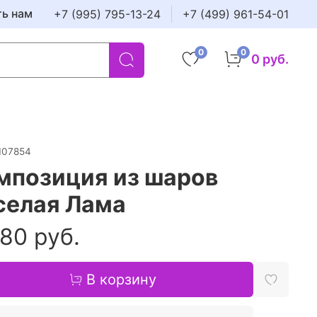
ть нам
+7 (995) 795-13-24
+7 (499) 961-54-01
0
0
0 руб.
107854
мпозиция из шаров
селая Лама
80 руб.
В корзину