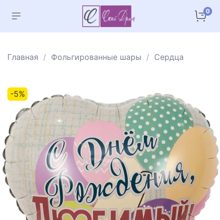
0
Главная
Фольгированные шары
Сердца
-5%