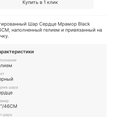
Купить в 1 клик
гированный Шар Сердце Мрамор Black
6CM, наполненный гелием и привязанный на
чку.
арактеристики
полнение
елием
ет
ерный
рма шара
ердце
змер
8"/46СМ
п шара