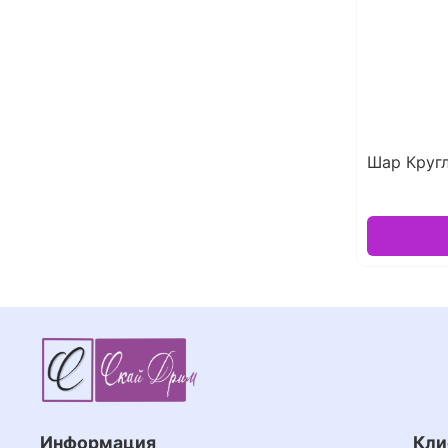
Шар Кругл
Информация
Кли