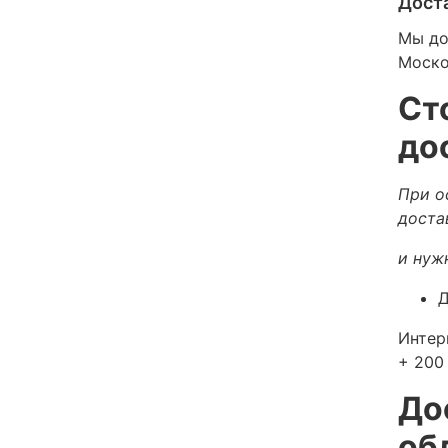
Дост
Мы до
Моско
Ст
до
При о
доста
и нуж
Д
Интер
+ 200 
До
об