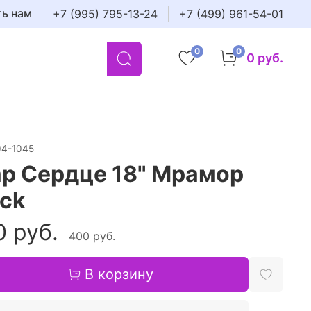
ть нам
+7 (995) 795-13-24
+7 (499) 961-54-01
0
0
0 руб.
04-1045
р Сердце 18" Мрамор
ack
0 руб.
400 руб.
В корзину