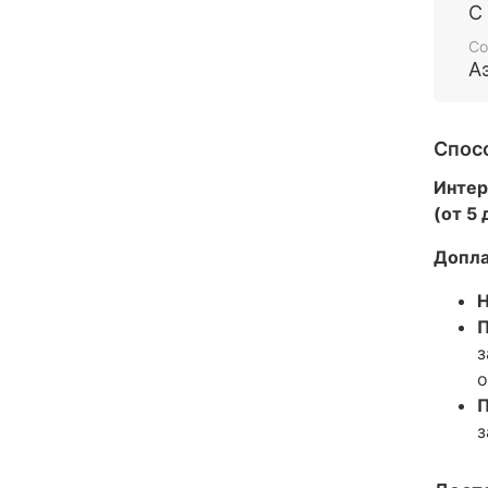
С
Со
А
Спос
Интер
(от 5
Допла
Н
П
з
о
П
з