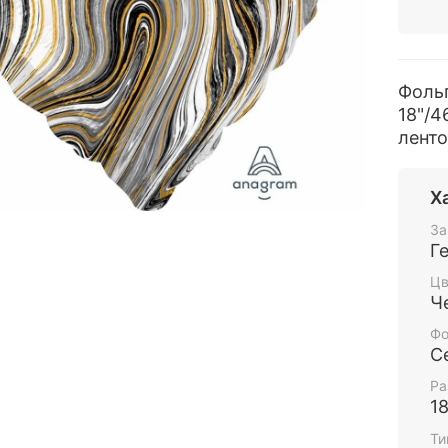
Фоль
18"/4
ленто
Х
За
Г
Цв
Ч
Фо
С
Ра
1
Ти