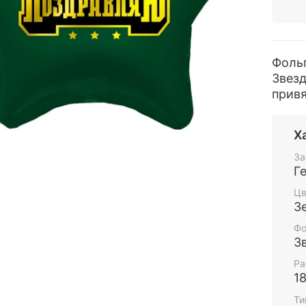
Фоль
Звезд
привя
Х
За
Г
Цв
З
Фо
З
Ра
1
Ти