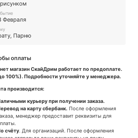
 рисунком
бытие
3 Февраля
му
рату, Парню
обы оплаты
нет магазин СкайДрим работает по предоплате.
 до 100%). Подробности уточняйте у менеджера.
та производится:
аличными курьеру при получении заказа.
еревод на карту сбербанк.
После оформления
аказа, менеджер предоставит реквизиты для
платы.
о счёту
. Для организаций. После оформления
аказа отправьте ваши реквизиты на почту