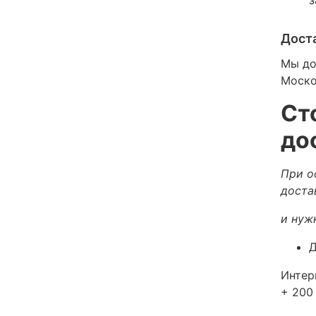
Дост
Мы до
Моско
Ст
до
При о
доста
и нуж
Д
Интер
+ 200 