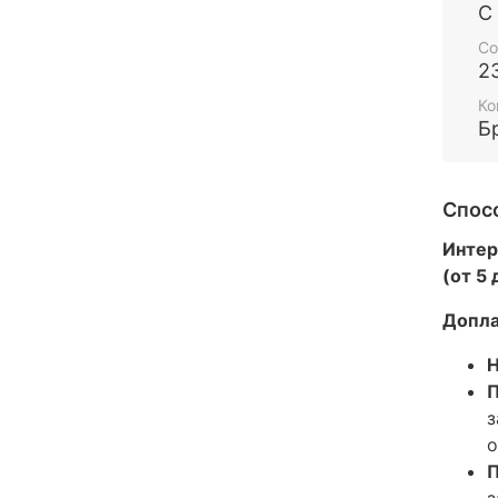
С
Со
2
Ко
Б
Спос
Интер
(от 5
Допла
Н
П
з
о
П
з