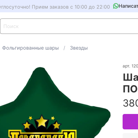
Написа
углосуточно! Прием заказов с 10:00 до 22:00
Фольгированные шары
Звезды
арт.
12
Ша
ПО
38