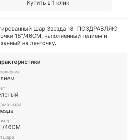
Купить в 1 клик
гированный Шар Звезда 18" ПОЗДРАВЛЯЮ
очки 18"/46СМ, наполненный гелием и
занный на ленточку.
арактеристики
полнение
елием
ет
еленый
рма шара
везда
змер
8"/46СМ
п шара