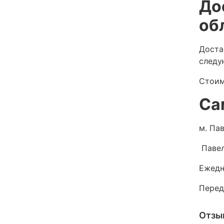
До
об
Доста
следу
Стоим
Са
м. Пав
Павел
Ежедн
Перед
Отзы