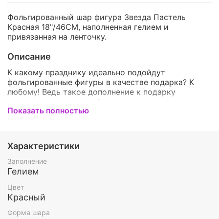
Фольгированный шар фигура Звезда Пастель
Красная 18"/46СМ, наполненная гелием и
привязанная на ленточку.
Описание
К какому празднику идеально подойдут
фольгированные фигуры в качестве подарка? К
любому! Ведь такое дополнение к подарку
порадует не только ребенка, но и взрослого
Показать полностью
человека! Ведь они яркие, красочные и дарят
радость и хорошее настроение абсолютно всем. У
нас Вы можете подобрать фольгированные фигуры
на любой вкус. Ими можно дополнить нашу
Характеристики
композицию или даже создать свою собственную.
К тому же, фольгированные шары летают гораздо
Заполнение
дольше латексных и могут радовать получателя
Гелием
большее количество времени.
Цвет
Красный
Ещё
Фольгированные Шары Звезды
Форма шара