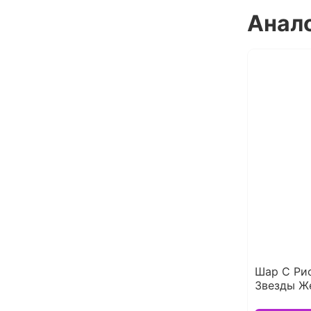
Анал
Шар С Ри
Звезды Же