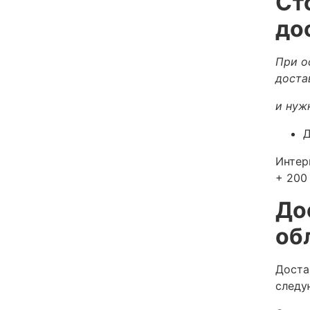
Ст
до
При о
доста
и нуж
Д
Интер
+ 200 
До
об
Доста
следу