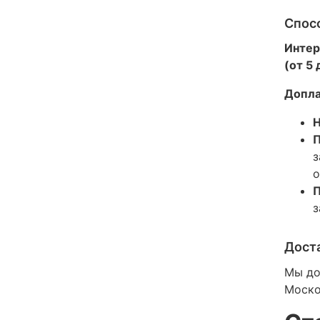
Спос
Интер
(от 5
Допла
Н
П
з
о
П
з
Дост
Мы до
Моско