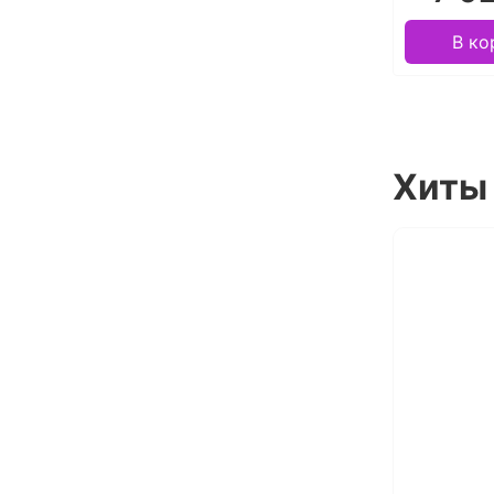
В ко
Хиты