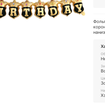
Фоль
корон
наниз
Х
Об
Н
За
В
Цв
З
На
Х