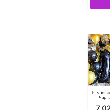
Компози
Чёрн
7 0