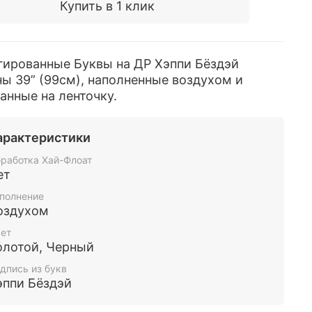
Купить в 1 клик
гированные Буквы на ДР Хэппи Бёздэй
ы 39” (99см), наполненные воздухом и
анные на ленточку.
арактеристики
работка Хай-Флоат
ет
полнение
оздухом
ет
олотой, Черный
дпись из букв
эппи Бёздэй