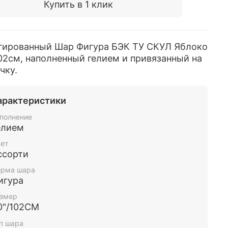
Купить в 1 клик
гированный Шар Фигура БЭК ТУ СКУЛ Яблоко
02см, наполненный гелием и привязанный на
чку.
арактеристики
полнение
елием
ет
ссорти
рма шара
игура
змер
0"/102СМ
п шара