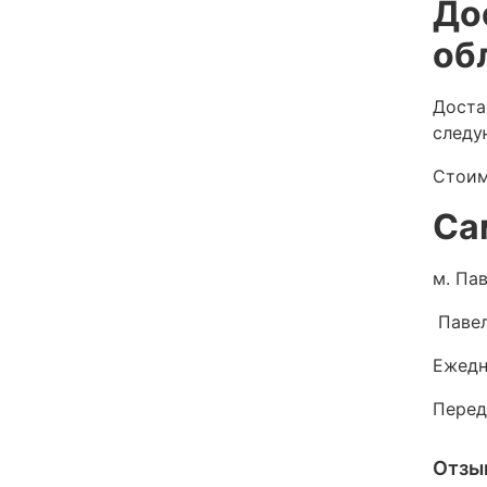
До
об
Доста
следу
Стоим
Са
м. Пав
Павел
Ежедн
Перед
Отзы