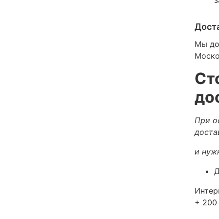
Дост
Мы до
Моско
Ст
до
При о
доста
и нуж
Д
Интер
+ 200 