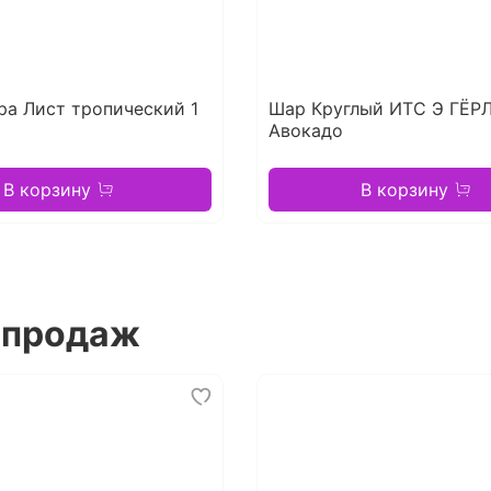
ра Лист тропический 1
Шар Круглый ИТС Э ГЁР
Авокадо
В корзину
В корзину
 продаж