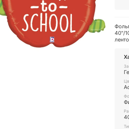
Фоль
40"/1
ленто
Х
За
Г
Цв
А
Фо
Ф
Ра
4
Ти