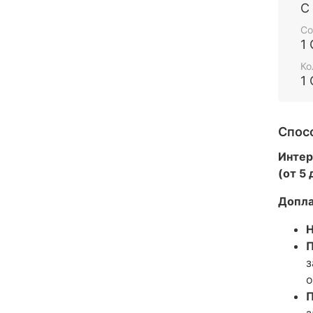
С
Со
1
Ко
1
Спос
Интер
(от 5
Допла
Н
П
з
о
П
з