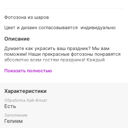
Фотозона из шаров
Цвет и дизаин согласовывается индивидуально
Описание
Думаете как украсить ваш праздник? Мы вам
поможем! Наши прекрасные фотозоны понравятся
абсолютно всем гостям праздника! Каждый
захочет фотографию на их фоне! Фотозоны
Показать полностью
идеально подойдут для любого торжества, тем
более вы можете сами выбрать цветовое
сочетание и размеры! Эту или любую другую арку
или фотозону вы можете заказать у нас. Каждую из
Характеристики
них мы делаем с огромной любовью к вам! Мы
заботимся о каждом из наших клиентов и
Обработка Хай-Флоат
привезём ваш заказ в любое время суток и в любое
Есть
место Москвы и МО.
Заполнение
Гелием