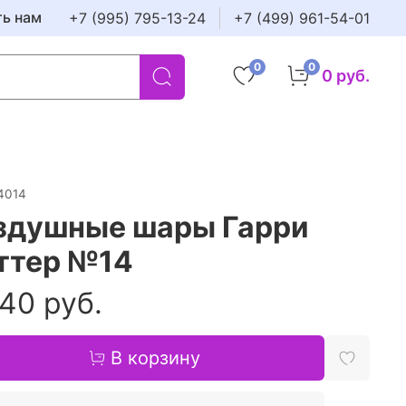
ть нам
+7 (995) 795-13-24
+7 (499) 961-54-01
0
0
0 руб.
4014
здушные шары Гарри
ттер №14
40 руб.
В корзину