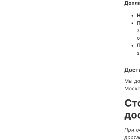
Допла
Н
П
з
о
П
з
Дост
Мы до
Моско
Ст
до
При о
доста