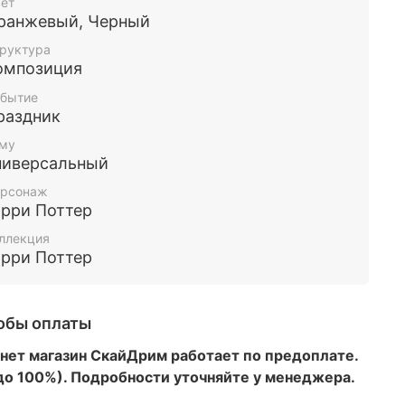
ет
ранжевый, Черный
руктура
омпозиция
бытие
раздник
му
ниверсальный
рсонаж
арри Поттер
ллекция
арри Поттер
обы оплаты
нет магазин СкайДрим работает по предоплате.
 до 100%). Подробности уточняйте у менеджера.