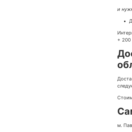
и нуж
Д
Интер
+ 200 
До
об
Доста
следу
Стоим
Са
м. Пав