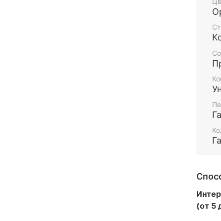
Цв
О
Ст
К
Со
П
Ко
У
Пе
Г
Ко
Г
Спос
Интер
(от 5