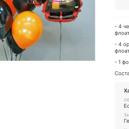
- 4 ч
флоат
- 4 
флоат
- 1 ф
Сост
Х
Об
Е
За
Г