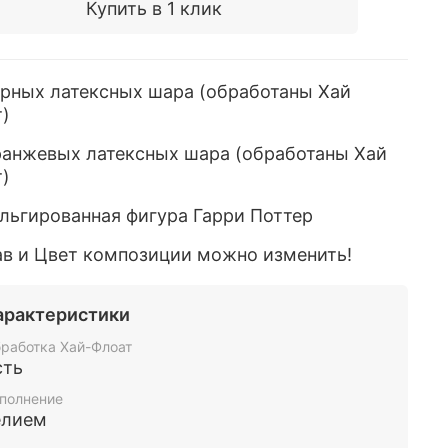
Купить в 1 клик
ерных латексных шара
(обработаны Хай
)
оранжевых латексных шара
(обработаны Хай
)
ольгированная фигура Гарри Поттер
ав и Цвет композиции можно изменить!
арактеристики
работка Хай-Флоат
сть
полнение
елием