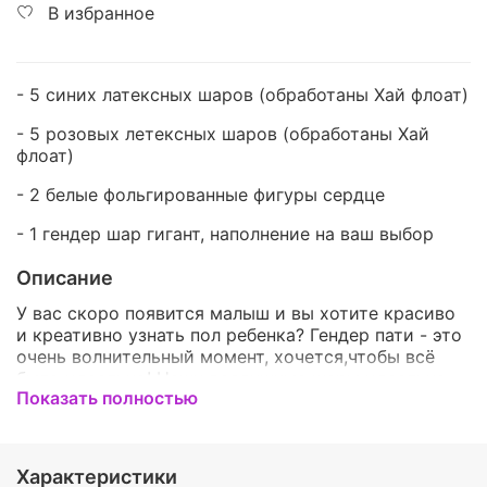
В избранное
- 5 синих латексных шаров
(обработаны Хай флоат)
- 5 розовых летексных шаров (обработаны Хай
флоат)
- 2 белые фольгированные фигуры сердце
- 1 гендер шар гигант, наполнение на ваш выбор
Описание
У вас скоро появится малыш и вы хотите красиво
и креативно узнать пол ребенка? Гендер пати - это
очень волнительный момент, хочется,чтобы всё
было идеально! Наши воздушные шары идеально
Показать полностью
подойдут для этого события, а фольгированные
фигуры обязательно добавят ярких акцентов! Мы
подберём именно те декорации и наборы, которые
понравятся именно вам! Гендер шар - так же будет
Характеристики