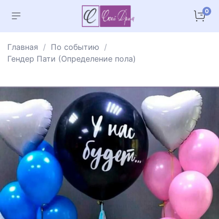
0
Главная
По событию
Гендер Пати (Определение пола)