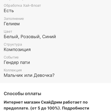
собран исключительно исходя из ваших
пожеланий! Кроме обычных фонтанов и букетов,
Обработка Хай-Флоат
мы можем обустроить вам очень красивую
Есть
фотозону!
Заполнение
Гелием
По вашему желанию мы можем изменить цвет и/
или количество шариков в наборе, чтобы он
Цвет
понравился именно вам!
Белый, Розовый, Синий
Все шары обработаны составом Хай флоат (для
Структура
увеличения длительности полета) и наполнены
Композиция
гелием.
Событие
Этот и любой другой набор воздушных шаров вы
Гендер пати
можете заказать у нас. Так же у нас есть доставка
Коллекция
по Москве и МО
Мальчик или Девочка?
Способы оплаты
Интернет магазин СкайДрим работает по
предоплате. (от 5 до 100%). Подробности