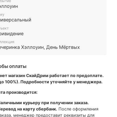
бытие
эллоуин
му
ниверсальный
ъект
ривидение
ллекция
ечеринка Хэллоуин, День Мёртвых
обы оплаты
нет магазин СкайДрим работает по предоплате.
 до 100%). Подробности уточняйте у менеджера.
та производится:
аличными курьеру при получении заказа.
еревод на карту сбербанк.
После оформления
аказа, менеджер предоставит реквизиты для