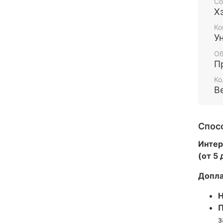
Со
Х
Ко
У
Об
П
Ко
В
Спос
Интер
(от 5
Допла
Н
П
з