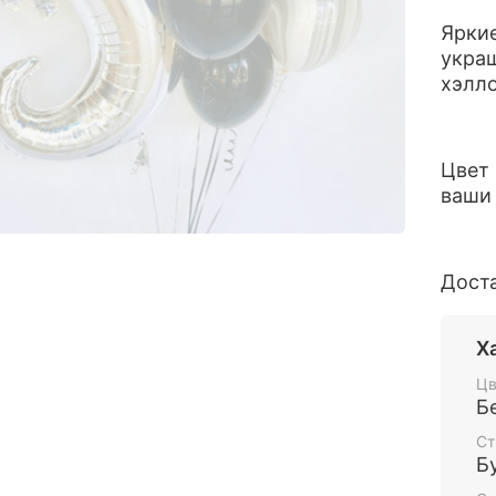
Ярки
украш
хэлл
Цвет
ваши 
Дост
Х
Цв
Б
Ст
Б