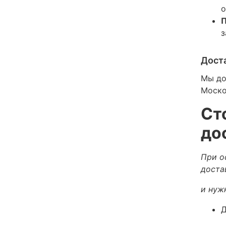
о
П
з
Дост
Мы до
Моско
Ст
до
При о
доста
и нуж
Д