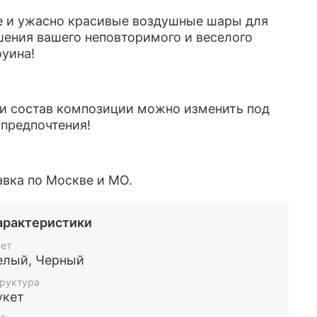
е и ужасно красивые воздушные шары для
ения вашего неповторимого и веселого
оуина!
 и состав композиции можно изменить под
предпочтения!
авка по Москве и МО.
арактеристики
ет
елый, Черный
руктура
укет