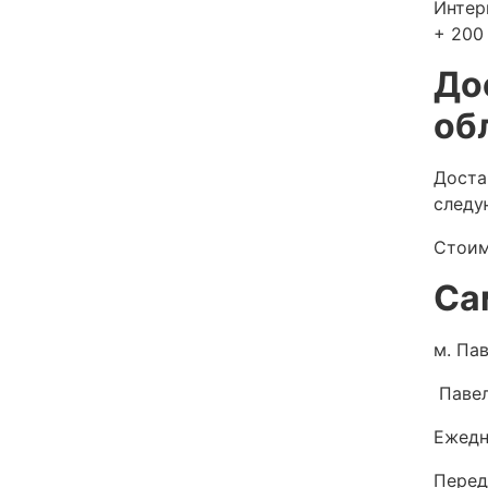
Интер
+ 200 
До
об
Доста
следу
Стоим
Са
м. Пав
Павел
Ежедн
Перед