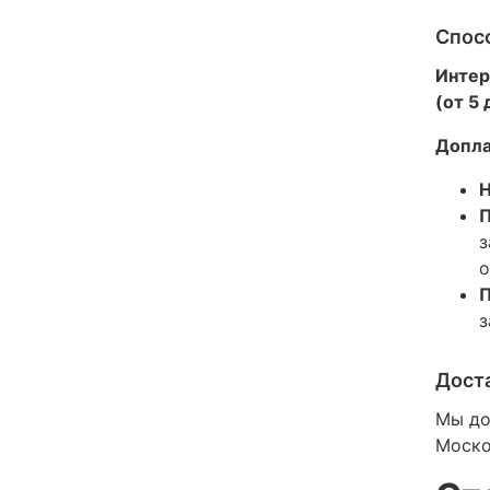
Спос
Интер
(от 5
Допла
Н
П
з
о
П
з
Дост
Мы до
Моско