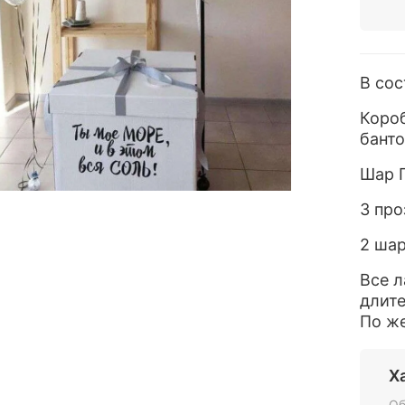
В сос
Короб
банто
Шар Г
3 про
2 шар
Все л
длите
По ж
Х
Об