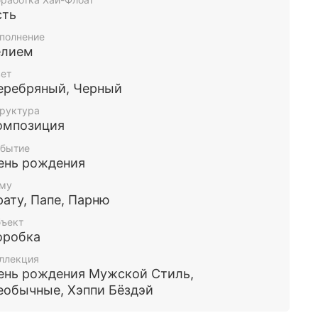
сть
полнение
елием
ет
еребряный, Черный
руктура
омпозиция
бытие
ень рождения
му
рату, Папе, Парню
ъект
оробка
ллекция
ень рождения Мужской Стиль,
еобычные, Хэппи Бёздэй