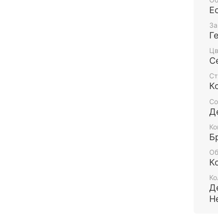
Е
За
Г
Цв
С
Ст
К
Со
Д
Ко
Б
Об
К
Ко
Д
Н