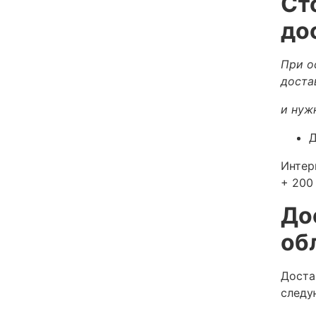
Ст
до
При о
доста
и нуж
Д
Интер
+ 200 
До
об
Доста
следу