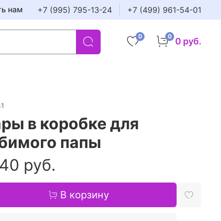
ть нам
+7 (995) 795-13-24
+7 (499) 961-54-01
0
0
0 руб.
31
ры в коробке для
бимого папы
40 руб.
В корзину