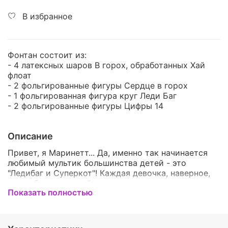
В избранное
Фонтан состоит из:
- 4 латексных шаров В горох, обработанных Хай
флоат
- 2 фольгированные фигуры Сердце в горох
- 1 фольгированная фигура круг Леди Баг
- 2 фольгированные фигуры Цифры 14
Описание
Привет, я Маринетт... Да, именно так начинается
любимый мультик большинства детей - это
"Ледибаг и Суперкот"! Каждая девочка, наверное,
хочет быть похожей на леди в пятнистом костюме,
Показать полностью
быть такой же храброй, сильной, ловкой и умной!
Наверное, каждая маленькая фанатка Ледибаг,
обрадуется нашим воздушным шарам! Они очень
яркие, красочные и идеально подходят под