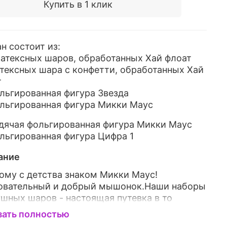
Купить в 1 клик
н состоит из:
латексных шаров, обработанных Хай флоат
атексных шара с конфетти, обработанных Хай
т
ольгированная фигура Звезда
ольгированная фигура Микки Маус
одячая фольгированная фигура Микки Маус
ольгированная фигура Цифра 1
ание
ому с детства знаком Микки Маус!
овательный и добрый мышонок.Наши наборы
шных шаров - настоящая путевка в то
ботное время! Наверное, любая девушка,
зать полностью
 невероятно рада получить Микки или Минни