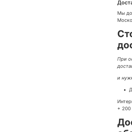
Дост
Мы до
Моско
Ст
до
При о
доста
и нуж
Д
Интер
+ 200 
До