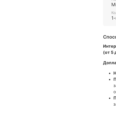
М
Ко
1
Спос
Интер
(от 5
Допла
Н
П
з
о
П
з