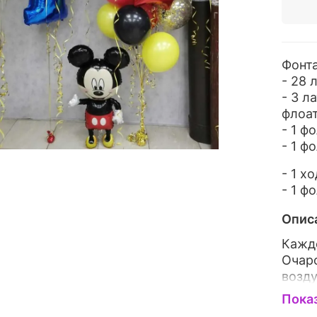
Фонта
- 28 
- 3 л
флоа
- 1 ф
- 1 ф
- 1 х
- 1 ф
Опис
Кажд
Очар
возду
безза
Пока
будет