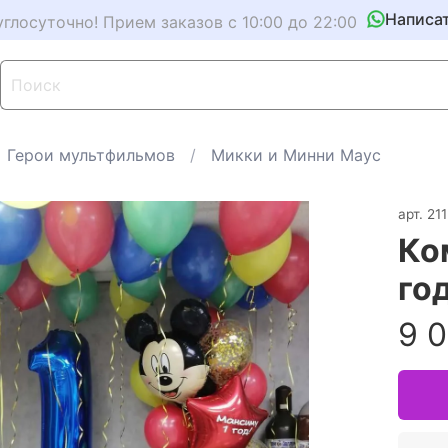
Написа
углосуточно! Прием заказов с 10:00 до 22:00
Герои мультфильмов
Микки и Минни Маус
арт.
211
Ко
го
9 0