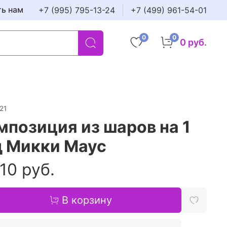
ть нам
+7 (995) 795-13-24
+7 (499) 961-54-01
0
0
0 руб.
21
мпозиция из шаров на 1
д Микки Маус
10 руб.
В корзину