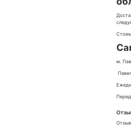
об
Доста
следу
Стоим
Са
м. Пав
Павел
Ежедн
Перед
Отзы
Отзыв