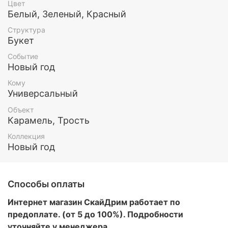
или количество шариков в наборе, чтобы он
Цвет
понравился именно Вам
Белый, Зеленый, Красный
Структура
Все шары обработаны составом Хай флоат (для
Букет
увеличения длительности полета) и наполнены
гелием.
Событие
Новый год
Этот и любой другой набор воздушных шаров Вы
можете заказать у нас. Так же у нас есть доставка
Кому
по Москве и МО
Универсальный
Объект
Карамель, Трость
Коллекция
Новый год
Способы оплаты
Интернет магазин СкайДрим работает по
предоплате. (от 5 до 100%). Подробности
уточняйте у менеджера.