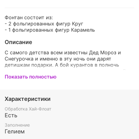
Фонтан состоит из:
- 2 фольгированных фигур Круг
- 1 фольгированных фигур Карамель
Описание
С самого детства всем известны Дед Мороз и
Снегурочка и именно в эту ночь они дарят
детишкам подарки. А бой курантов в полночь
исполняет самые заветные желания взрослых. Вы
Показать полностью
хотите сделать этот праздник незабываемым для
Вашего окружения? Мы поможем украсить
помещение к этому чудесному празднику! Этот
набор станет самым ярким и красивым
Характеристики
украшением вечера. Воздушные шары - это яркое и
оригинальное дополнение к волшебному дню,
Обработка Хай-Флоат
благодаря этому набору - новогодний праздник
Есть
навсегда останется в Ваших воспоминаниях.
Заполнение
Гелием
По Вашему желанию мы можем изменить цвет и/