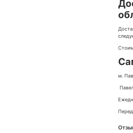
До
об
Доста
следу
Стоим
Са
м. Пав
Павел
Ежедн
Перед
Отзы