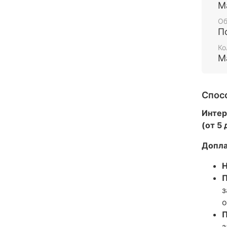
М
Об
П
Ко
М
Спос
Интер
(от 5
Допла
Н
П
з
о
П
з