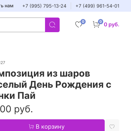
ть нам
+7 (995) 795-13-24
+7 (499) 961-54-01
0
0
0 руб.
127
мпозиция из шаров
селый День Рождения с
нки Пай
00 руб.
В корзину