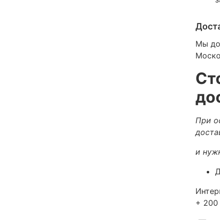
Дост
Мы до
Моско
Ст
до
При о
доста
и нуж
Д
Интер
+ 200 