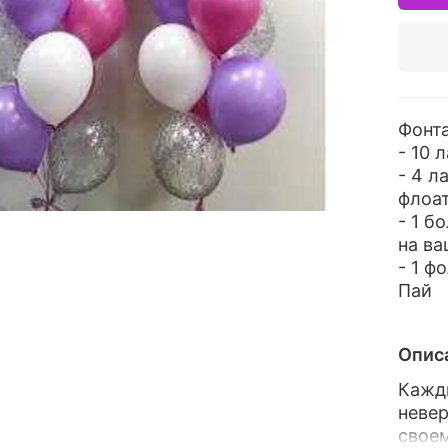
Фонта
- 10 
- 4 л
флоа
- 1 б
на ва
- 1 ф
Пай
Опис
Кажды
невер
своем