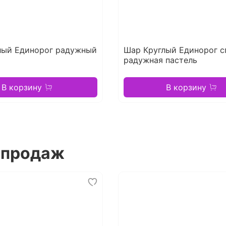
лый Единорог радужный
Шар Круглый Единорог 
радужная пастель
В корзину
В корзину
 продаж