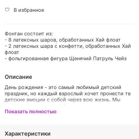
В избранное
Фонтан состоит из:
- 8 латексных шаров, обработанных Хай флоат
- 2 латексных шара с конфетти, обработанных Хай
флоат
- фольгированная фигура Щенячий Патруль Чейз
Описание
День рождения - это самый любимый детский
праздник, но каждый взрослый хочет пронести те
детские эмоции с собой через всю жизнь. Мы
можем с этим помочь! С нашими яркими,
Показать полностью
красочными и оригинальным наборами, даже
взрослый и серьезный человек окажется в детстве
и почувствует себя самым счастливым ребенком
на свете! У нас Вы сможете подобрать шарики на
Характеристики
любой вкус! Они обязательно порадуют