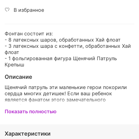
В избранное
Фонтан состоит из:
- 8 латексных шаров, обработанных Хай флоат
- 3 латексных шара с конфетти, обработанных Хай
флоат
- 1 фольгированная фигура Щенячий Патруль
Крепыш
Описание
Щенячий патруль эти маленькие герои покорили
сердца многих детишек! Если ваш ребенок
является фанатом этого замечательного
мультфильма, то у нас есть для вас отличная
Показать полностью
новость! Мы вам предлагаем в качестве
дополнения к подарку своему ребенку заказать у
нас набор ярких воздушных шаров , а если
добавить к нему ещё и красивую фольгированную
Характеристики
фигурку, то ребенок точно останется в восторге,