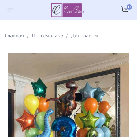
0
Главная
По тематике
Динозавры