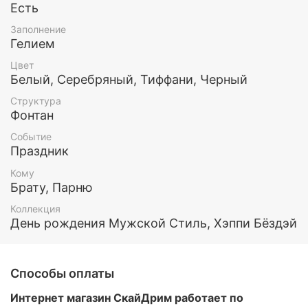
понравился именно Вам и Вашему мужчине.
Есть
Заполнение
Все шары обработаны составом Хай флоат (для
Гелием
увеличения длительности полета) и наполнены
гелием.
Цвет
Белый, Серебряный, Тиффани, Черный
Этот и любой другой набор воздушных шаров Вы
Структура
можете заказать у нас. Так же у нас есть доставка
Фонтан
по Москве и МО
Событие
Праздник
Кому
Брату, Парню
Коллекция
День рождения Мужской Стиль, Хэппи Бёздэй
Способы оплаты
Интернет магазин СкайДрим работает по