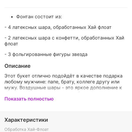
Фонтан состоит из:
- 4 латексных шара, обработанных
Хай флоат
- 2 латексных шара с конфетти, обработанных
Хай
флоат
- 3 фольгированные фигуры звезда
Описание
Этот букет отлично подойдёт в качестве подарка
любому мужчине: папе, брату, коллеге другу или
мужу. Воздушные шары - это яркое дополнение к
поздравлению и, конечно, незабываемые
Показать полностью
впечатления. Такой набор станет оригинальным
украшением праздника
и удивит любого, даже самого строгого мужчину
Характеристики
По Вашему желанию мы можем изменить цвет и/
или количество шариков в наборе, чтобы он
Обработка Хай-Флоат