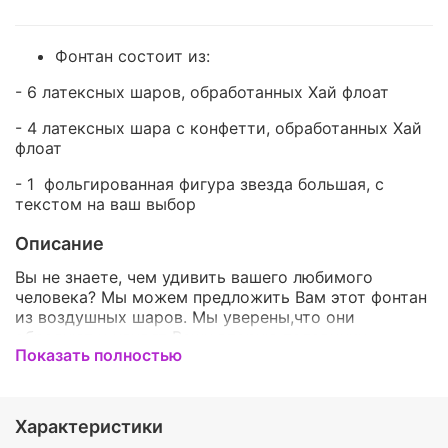
Фонтан состоит из:
- 6 латексных шаров, обработанных
Хай флоат
- 4 латексных шара с конфетти, обработанных
Хай
флоат
- 1 фольгированная фигура звезда большая, с
текстом на ваш выбор
Описание
Вы не знаете, чем удивить вашего любимого
человека? Мы можем предложить Вам этот фонтан
из воздушных шаров. Мы уверены,что они
обрадуют и удивят Вашу вторую половинку.
Показать полностью
Воздушные шары - это отличное дополнение к
поздравлению. Такой комплект станет
оригинальным украшением любого
праздника,подарит позитивные эмоции и приятные
Характеристики
воспоминания.