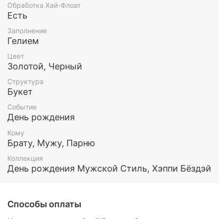
Обработка Хай-Флоат
По Вашему желанию мы можем изменить цвет и/
Есть
или количество шариков в наборе, чтобы он
Заполнение
понравился именно Вам и Вашему мужчине.
Гелием
Все шары обработаны составом Хай флоат (для
Цвет
увеличения длительности полета) и наполнены
Золотой, Черный
гелием.
Структура
Букет
Этот и любой другой набор воздушных шаров Вы
можете заказать у нас. Так же у нас есть доставка
Событие
по Москве и МО
День рождения
Кому
Брату, Мужу, Парню
Коллекция
День рождения Мужской Стиль, Хэппи Бёздэй
Способы оплаты