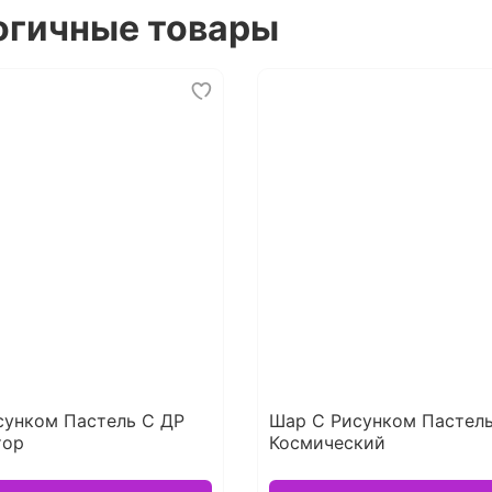
огичные товары
сунком Пастель С ДР
Шар С Рисунком Пастель
тор
Космический