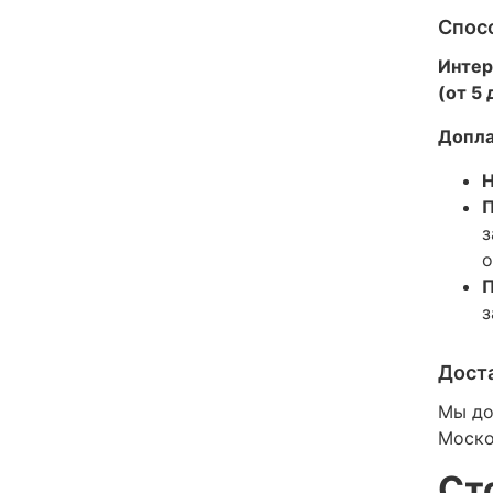
Спос
Интер
(от 5
Допла
Н
П
з
о
П
з
Дост
Мы до
Моско
Ст