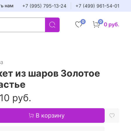
ть нам
+7 (995) 795-13-24
+7 (499) 961-54-01
0
0
0 руб.
53
кет из шаров Золотое
астье
10 руб.
В корзину