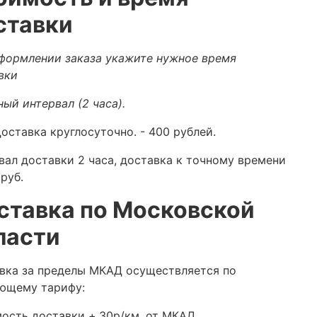
ставки
формлении заказа укажите нужное время
вки
ный интервал (2 часа).
оставка круглосуточно.
- 400 рублей.
вал доставки 2 часа, доставка к точному времени
руб.
ставка по Московской
ласти
вка за пределы МКАД осуществляется по
ющему тарифу:
ость доставки +
30р/км. от МКАД