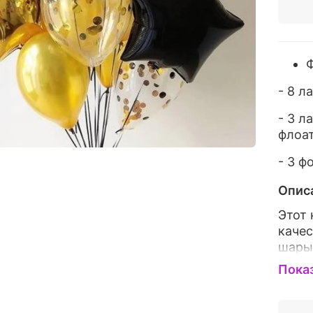
Ф
- 8 л
- 3 л
флоа
- 3 ф
Опис
Этот 
каче
шары 
Тако
Пока
праз
и уди