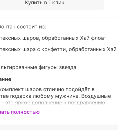
Купить в 1 клик
онтан состоит из:
атексных шаров, обработанных
Хай флоат
атексных шара с конфетти, обработанных
Хай
т
ольгированные фигуры звезда
ание
комплект шаров отлично подойдёт в
стве подарка любому мужчине. Воздушные
- это яркое дополнение к поздравлению.
й набор станет оригинальным украшением
зать полностью
дника
вит Вашего друга, коллегу, мужа или отца