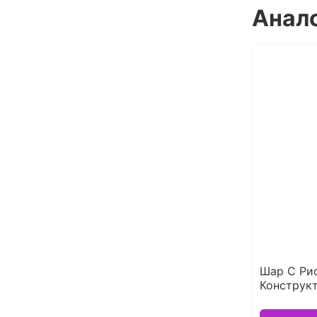
Анал
Шар С Ри
Конструк