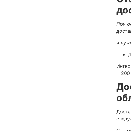
до
При о
доста
и нуж
Д
Интер
+ 200 
До
об
Доста
следу
Стоим