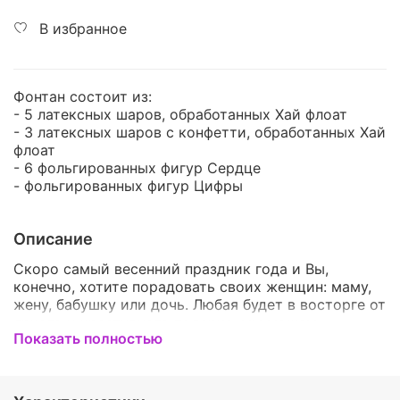
В избранное
Фонтан состоит из:
- 5 латексных шаров, обработанных Хай флоат
- 3 латексных шаров с конфетти, обработанных Хай
флоат
- 6 фольгированных фигур Сердце
- фольгированных фигур Цифры
Описание
Скоро самый весенний праздник года и Вы,
конечно, хотите порадовать своих женщин: маму,
жену, бабушку или дочь. Любая будет в восторге от
яркого и креативного подарка, мы можем
Показать полностью
предложить именно его. Воздушные шары - это
красивое и приятное дополнение к подарку,
которое точно понравится любой женщине. Такой
набор станет оригинальным дополнением к