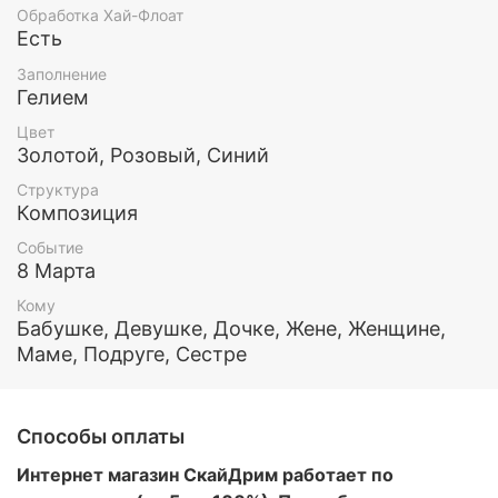
только тёплые воспоминания.
Обработка Хай-Флоат
Есть
По Вашему желанию мы можем изменить цвет и/
Заполнение
или количество шариков в наборе, чтобы он
Гелием
понравился именно Вам
Цвет
Все шары обработаны составом Хай флоат (для
Золотой, Розовый, Синий
увеличения длительности полета) и наполнены
Структура
гелием.
Композиция
Этот и любой другой набор воздушных шаров Вы
Событие
можете заказать у нас. Так же у нас есть доставка
8 Марта
по Москве и МО
Кому
Бабушке, Девушке, Дочке, Жене, Женщине,
Маме, Подруге, Сестре
Способы оплаты
Интернет магазин СкайДрим работает по