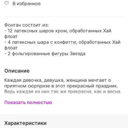
В избранное
Фонтан состоит из:
- 12 латексных шаров хром, обработанных Хай
флоат
- 4 латексных шара с конфетти, обработанных Хай
флоат
- 2 фольгированные фигуры Звезда
Описание
Каждая девочка, девушка, женщина мечтает о
приятном сюрпризе в этот прекрасный праздник.
Ведь каждая из них так же прекрасна, как и весна.
Почему бы не удивить её? Вы не знаете как? Мы
Показать полностью
можем Вам предложить этот прекрасный букет. Он
несомненно очень порадует Вашу дочь, жену,
девушку, маму или бабушку. Воздушные шары - это
яркое и оригинальное дополнение к поздравлению.
Характеристики
Они украсят этот чудесный день и оставят о нем