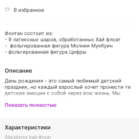
В избранное
Фонтан состоит из:
- 9 латексных шаров, обработанных Хай флоат
- фольгированная фигура Молния МукКуин
- фольгированная фигура Цифры
Описание
День рождения - это самый любимый детский
праздник, но каждый взрослый хочет пронести те
детские эмоции с собой через всю жизнь. Мы
можем с этим помочь! С нашими яркими,
Показать полностью
красочными и оригинальным наборами, даже
взрослый и серьезный человек окажется в детстве
и почувствует себя самым счастливым ребенком
на свете! У нас Вы сможете подобрать шарики на
Характеристики
любой вкус! Они обязательно порадуют
именинника и подарят ему только теплые и
Обработка Хай-Флоат