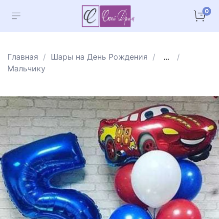
0
Главная
Шары на День Рождения
...
Мальчику