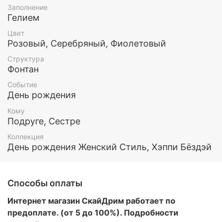
По вашему желанию мы можем изменить цвет и/
Заполнение
или количество шариков в наборе, чтобы он
Гелием
понравился именно вам и вашей любимой.
Цвет
Все шары обработаны составом Хай флоат (для
Розовый, Серебряный, Фиолетовый
увеличения длительности полета) и наполнены
Структура
гелием.
Фонтан
Этот и любой другой набор воздушных шаров вы
Событие
можете заказать у нас. Так же у нас есть доставка
День рождения
по Москве и МО
Кому
Подруге, Сестре
Коллекция
День рождения Женский Стиль, Хэппи Бёздэй
Способы оплаты
Интернет магазин СкайДрим работает по
предоплате. (от 5 до 100%). Подробности