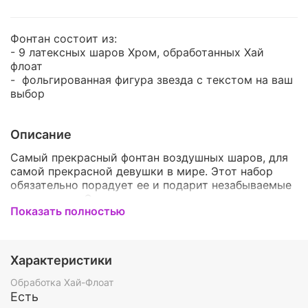
Фонтан состоит из:
- 9 латексных шаров Хром, обработанных Хай
флоат
- фольгированная фигура звезда с текстом на ваш
выбор
Описание
Самый прекрасный фонтан воздушных шаров, для
самой прекрасной девушки в мире. Этот набор
обязательно порадует ее и подарит незабываемые
впечатления. Самое главное - видеть радость в
Показать полностью
глазах любимой и мы можем гарантировать эти
эмоции. Воздушные шары - это красивое и
приятное дополнение к подарку, которое точно
обрадует любую девушку.Такой набор будет
Характеристики
идеальным сюрпризом, от которого в восторге
останется любая.
Обработка Хай-Флоат
Есть