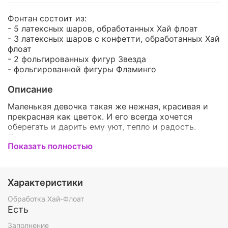
Фонтан состоит из:
- 5 латексных шаров, обработанных Хай флоат
- 3 латексных шаров с конфетти, обработанных Хай
флоат
- 2 фольгированных фигур Звезда
- фольгированной фигуры Фламинго
Описание
Маленькая девочка такая же нежная, красивая и
прекрасная как цветок. И его всегда хочется
оберегать и дарить ему уют, тепло и радость.
Порадовать этот нежный цветочек можно очень
Показать полностью
легко и мы можем с этим помочь. Самый красивый
набор шаров для малютки. Он обязательно ее
порадует и подарит самые яркие впечатления.
Воздушные шары - это красивое и оригинальное
Характеристики
дополнение к подарку, которое точно понравится
ребенку. Такой набор станет чудесным украшением
Обработка Хай-Флоат
детского праздника и оставит о нём приятные
Есть
воспоминания.
Заполнение