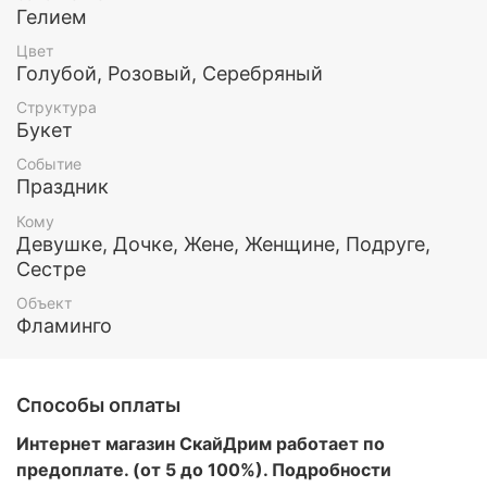
Гелием
По вашему желанию мы можем изменить цвет и/
или количество шариков в наборе, чтобы он
Цвет
понравился именно вам и вашей малышке.
Голубой, Розовый, Серебряный
Структура
Все шары обработаны составом Хай флоат (для
Букет
увеличения длительности полета) и наполнены
гелием.
Событие
Праздник
Этот и любой другой набор воздушных шаров вы
можете заказать у нас. Так же у нас есть доставка
Кому
по Москве и МО
Девушке, Дочке, Жене, Женщине, Подруге,
Сестре
Объект
Фламинго
Способы оплаты
Интернет магазин СкайДрим работает по
предоплате. (от 5 до 100%). Подробности