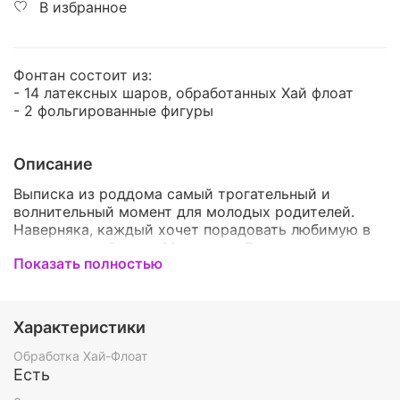
В избранное
Фонтан состоит из:
- 14 латексных шаров, обработанных Хай флоат
- 2 фольгированные фигуры
Описание
Выписка из роддома самый трогательный и
волнительный момент для молодых родителей.
Наверняка, каждый хочет порадовать любимую в
этот чудесный день. Мы можем Вам предложить
Показать полностью
этот набор. Он идеально подойдёт к такому
радостному событию. И точно тронет молодую
маму. Воздушные шары - это отличное дополнение
к поздравлению, они поднимут настроение и
Характеристики
заставят запомнить рождения малыша как
настоящий праздник.
Обработка Хай-Флоат
Есть
По Вашему желанию мы можем изменить цвет и/