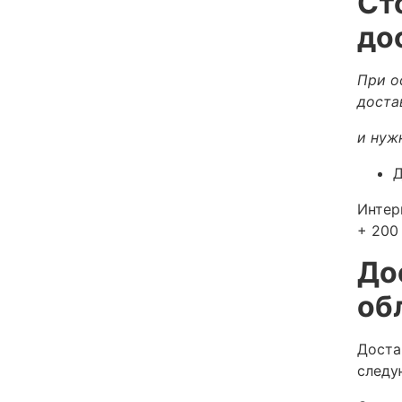
Ст
до
При о
доста
и нуж
Д
Интер
+ 200 
До
об
Доста
следу