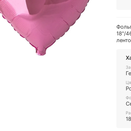
Фоль
18"/4
ленто
Х
За
Г
Цв
Р
Фо
С
Ра
1