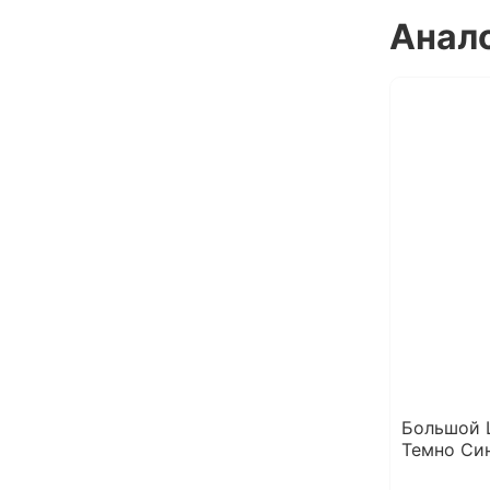
Анал
Большой 
Темно Си