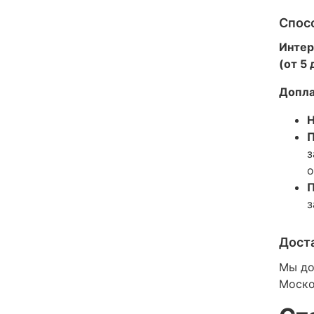
Спос
Интер
(от 5
Допла
Н
П
з
о
П
з
Дост
Мы до
Моско