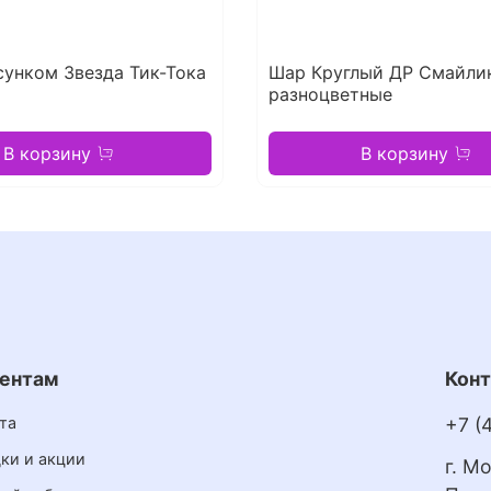
унком Звезда Тик-Тока
Шар Круглый ДР Смайли
разноцветные
В корзину
В корзину
ентам
Кон
та
+7 (
ки и акции
г. М