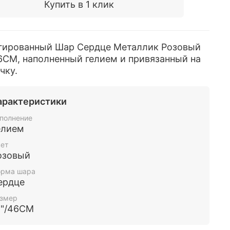
Купить в 1 клик
гированный Шар Сердце Металлик Розовый
6СМ, наполненный гелием и привязанный на
чку.
арактеристики
полнение
елием
ет
озовый
рма шара
ердце
змер
8"/46СМ