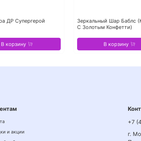
ра ДР Супергерой
Зеркальный Шар Баблс (
С Золотым Конфетти)
В корзину
В корзину
ентам
Кон
та
+7 (
ки и акции
г. М