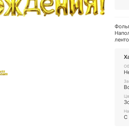
Фоль
Напо
ленто
Х
Об
Н
За
В
Цв
З
На
С