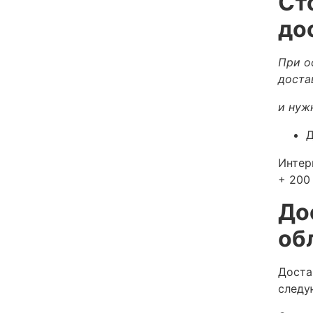
Ст
до
При о
доста
и нуж
Д
Интер
+ 200 
До
об
Доста
следу