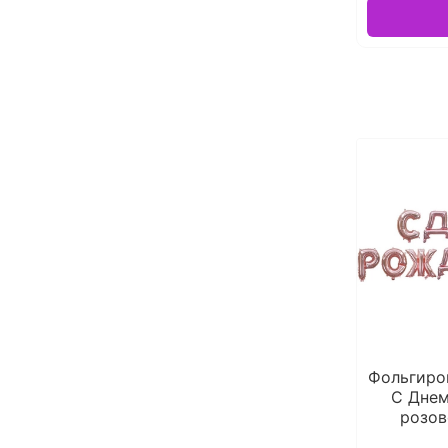
Фольгиро
С Дне
розов