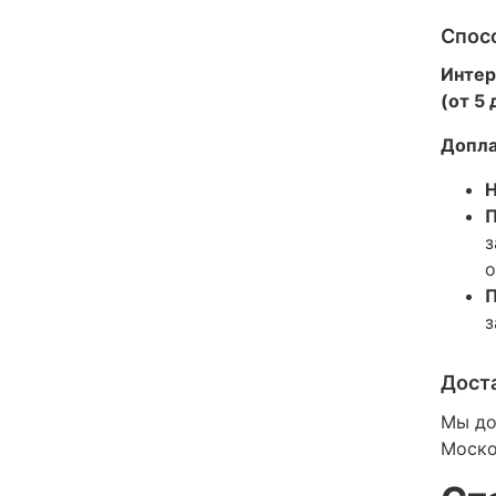
Спос
Интер
(от 5
Допла
Н
П
з
о
П
з
Дост
Мы до
Моско