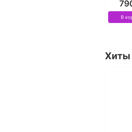
79
В ко
Хиты