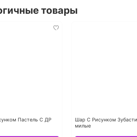
огичные товары
сунком Пастель С ДР
Шар С Рисунком Зубаст
милые