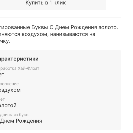
Купить в 1 клик
гированные Буквы С Днем Рождения золото.
лняются воздухом, нанизываются на
чку.
арактеристики
работка Хай-Флоат
ет
полнение
оздухом
ет
олотой
дпись из букв
 Днем Рождения