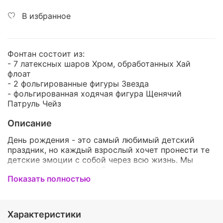
В избранное
Фонтан состоит из:
- 7 латексных шаров Хром, обработанных Хай
флоат
- 2 фольгированные фигуры Звезда
- фольгированная ходячая фигура Щенячий
Патруль Чейз
Описание
День рождения - это самый любимый детский
праздник, но каждый взрослый хочет пронести те
детские эмоции с собой через всю жизнь. Мы
можем с этим помочь! С нашими яркими,
Показать полностью
красочными и оригинальным наборами, даже
взрослый и серьезный человек окажется в детстве
и почувствует себя самым счастливым ребенком
на свете! У нас Вы сможете подобрать шарики на
Характеристики
любой вкус! Они обязательно порадуют