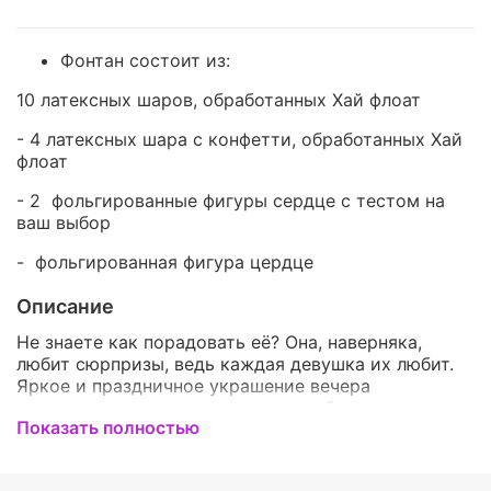
Фонтан состоит из:
10 латексных шаров, обработанных
Хай флоат
- 4 латексных шара с конфетти, обработанных
Хай
флоат
- 2 фольгированные фигуры сердце с тестом на
ваш выбор
- фольгированная фигура цердце
Описание
Не знаете как порадовать её? Она, наверняка,
любит сюрпризы, ведь каждая девушка их любит.
Яркое и праздничное украшение вечера
воздушными шарами подарит незабываемые
Показать полностью
впечатления и бесконечную радость в глазах вашей
милой.Воздушные шары - это красивое и приятное
дополнение к подарку,которое точно ей