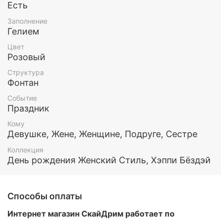
По вашему желанию мы можем изменить цвет и/
Есть
или количество шариков в наборе, чтобы он
Заполнение
понравился именно вам и вашей любимой.
Гелием
Все шары обработаны составом Хай флоат (для
Цвет
увеличения длительности полета) и наполнены
Розовый
гелием.
Структура
Фонтан
Этот и любой другой набор воздушных шаров вы
можете заказать у нас. Так же у нас есть доставка
Событие
по Москве и МО
Праздник
Кому
Девушке, Жене, Женщине, Подруге, Сестре
Коллекция
День рождения Женский Стиль, Хэппи Бёздэй
Способы оплаты
Интернет магазин СкайДрим работает по