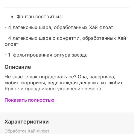
Фонтан состоит из:
- 4 латексных шара, обработанных
Хай флоат
- 4 латексных шара с конфетти, обработанных
Хай
флоат
- 1 фольгированная фигура звезда
Описание
Не знаете как порадовать её? Она, наверняка,
любит сюрпризы, ведь каждая девушка их любит.
Яркое и праздничное украшение вечера
воздушными шарами подарит незабываемые
Показать полностью
впечатления и бесконечную радость в глазах вашей
милой.Воздушные шары - это красивое и приятное
дополнение к подарку,которое точно ей
понравится .Такой набор станет оригинальным
Характеристики
подарком и оставит приятные воспоминания.
Обработка Хай-Флоат