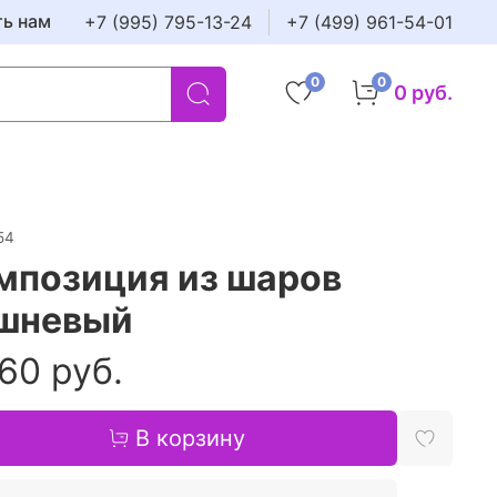
ть нам
+7 (995) 795-13-24
+7 (499) 961-54-01
0
0
0 руб.
54
мпозиция из шаров
шневый
60 руб.
В корзину