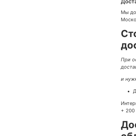
Дост
Мы до
Моско
Ст
до
При о
доста
и нуж
Д
Интер
+ 200 
До