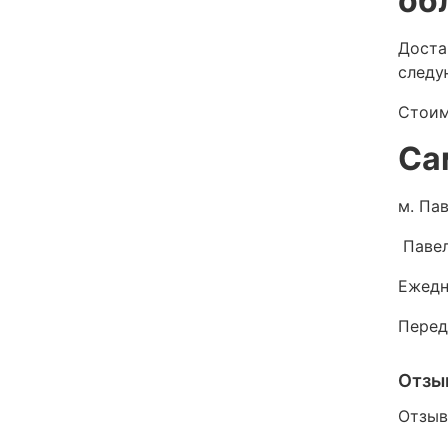
об
Доста
следу
Стоим
Са
м. Пав
Павел
Ежедн
Перед
Отзы
Отзыв