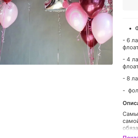
Ф
- 6 л
флоа
- 4 л
флоа
- 8 л
- фо
Опис
Самы
самой
обяза
впеча
Пока