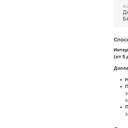
Ко
Д
Б
Спос
Интер
(от 5
Допла
Н
П
з
о
П
з