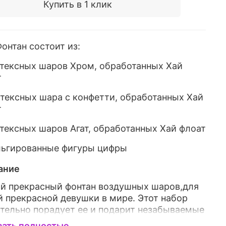
Купить в 1 клик
онтан состоит из:
атексных шаров Хром, обработанных
Хай
т
атексных шара с конфетти, обработанных
Хай
т
атексных шаров Агат, обработанных Хай флоат
льгированные фигуры цифры
ание
й прекрасный фонтан воздушных шаров,для
 прекрасной девушки в мире. Этот набор
тельно порадует ее и подарит незабываемые
тления. Самое главное-видеть радость в
зать полностью