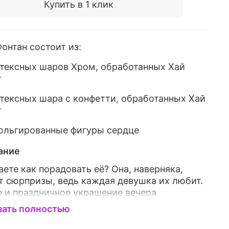
Купить в 1 клик
онтан состоит из:
атексных шаров Хром, обработанных
Хай
т
атексных шара с конфетти, обработанных
Хай
т
фольгированные фигуры сердце
ание
аете как порадовать её? Она, наверняка,
 сюрпризы, ведь каждая девушка их любит.
 и праздничное украшение вечера
ушными шарами подарит незабываемые
зать полностью
тления и бесконечную радость в глазах
й милой.Воздушные шары - это красивое и