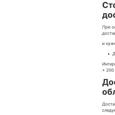
Ст
до
При о
доста
и нуж
Д
Интер
+ 200 
До
об
Доста
следу