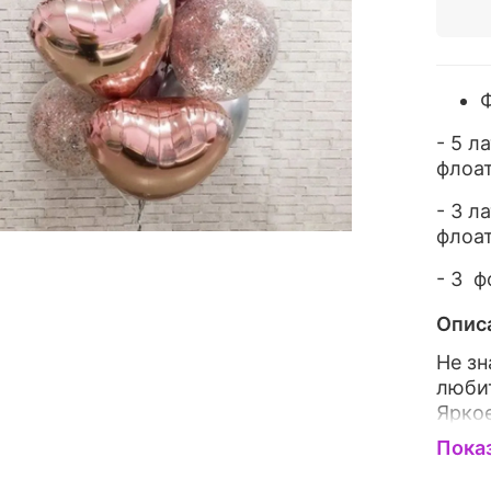
Ф
- 5 л
флоа
- 3 л
флоа
- 3 
Опис
Не зн
любит
Яркое
возд
Пока
впеча
ваше