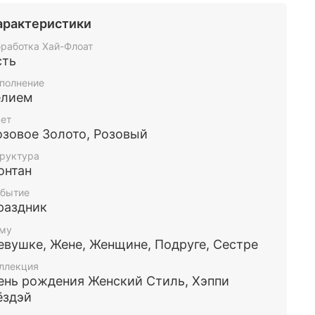
ное дополнение к подарку,которое точно ей
арактеристики
вится .Такой набор станет оригинальным
ком и оставит приятные воспоминания.
работка Хай-Флоат
сть
ашему желанию мы можем изменить цвет и/
полнение
оличество шариков в наборе, чтобы он
елием
авился именно вам и вашей любимой.
ет
озовое Золото, Розовый
ары обработаны составом Хай флоат (для
руктура
чения длительности полета) и наполнены
онтан
м.
бытие
раздник
 и любой другой набор воздушных шаров вы
е заказать у нас. Так же у нас есть доставка
му
оскве и МО
евушке, Жене, Женщине, Подруге, Сестре
ллекция
ень рождения Женский Стиль, Хэппи
ёздэй