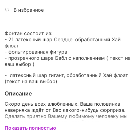
В избранное
Фонтан состоит из:
- 21 латексный шар Сердце, обработанный Хай
флоат
- фольгированная фигура
- прозрачного шара Бабл с наполнением ( текст на
ваш выбор )
- латексный шар гигант, обработанный Хай флоат
(текст на ваш выбор)
Описание
Скоро день всех влюбленных. Ваша половинка
наверняка ждёт от Вас какого-нибудь сюрприза.
Сделать приятно Вашему любимому человеку мы
можем помочь, у нас есть для Вас отличное
Показать полностью
предложение. Этот прекрасный букет поможет
удивить и обрадовать любого. Воздушные шары