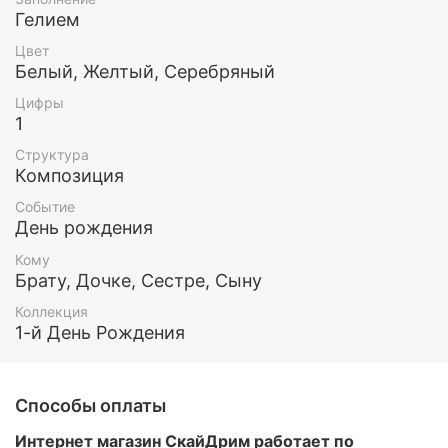
понравятся абсолютно всем: и детям, и взрослым!
Гелием
Шары идеально украсят любой праздник и оставят
о нем только приятные воспоминания!
Цвет
Белый, Желтый, Серебряный
Все шары наполнены гелием.
Цифры
1
Эти и любые другие воздушные шары Вы можете
заказать у нас. Так же у нас есть доставка по
Структура
Москве и МО.
Композиция
Событие
День рождения
Кому
Брату, Дочке, Сестре, Сыну
Коллекция
1-й День Рождения
Способы оплаты
Интернет магазин СкайДрим работает по