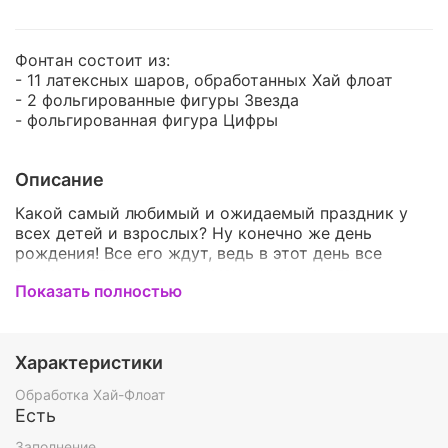
Фонтан состоит из:
- 11 латексных шаров, обработанных Хай флоат
- 2 фольгированные фигуры Звезда
- фольгированная фигура Цифры
Описание
Какой самый любимый и ожидаемый праздник у
всех детей и взрослых? Ну конечно же день
рождения! Все его ждут, ведь в этот день все
внимание приковано к имениннику, много
Показать полностью
подарков и вкусные угощения.... Что может быть
лучше? Мы можем сделать этот чудесный праздник
ещё ярче и красивее!
И дети и взрослые любят воздушные шары, ведь
Характеристики
они яркие, красивые и дарят положительные
эмоции! А у нас шарики можно подобрать на
Обработка Хай-Флоат
любой вкус, чтобы они радовали всех вокруг! Мы
Есть
гарантируем, что наши букеты и фонтаны
Заполнение