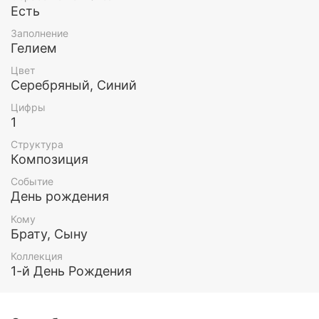
понравятся абсолютно всем! Шары идеально
Есть
украсят любой праздник и оставят о нем только
Заполнение
приятные воспоминания!
Гелием
Все шары наполнены гелием.
Цвет
Серебряный, Синий
Эти и любые другие воздушные шары Вы можете
Цифры
заказать у нас. Так же у нас есть доставка по
1
Москве и МО.
Структура
Композиция
Событие
День рождения
Кому
Брату, Сыну
Коллекция
1-й День Рождения