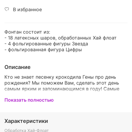
В избранное
Фонтан состоит из:
- 18 латексных шаров, обработанных Хай флоат
- 4 фольгированные фигуры Звезда
- фольгированная фигура Цифры
Описание
Кто не знает песенку крокодила Гены про день
рождения? Мы поможем Вам, сделать этот день
самым ярким и запоминающимся в году! Самые
яркие, красивые и оригинальные воздушные шары
Показать полностью
для незабываемого праздника! Вы можете
подобрать идеальный набор для Ваших друзей или
близких! Шарики можно подобрать на любой вкус,
а по вашему желанию мы можем изменить цвет
Характеристики
или количество воздушных шаров в наборе. Мы
гарантируем, что наши букеты и фонтаны
Обработка Хай-Флоат