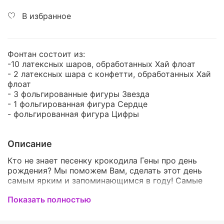
В избранное
Фонтан состоит из:
-10 латексных шаров, обработанных Хай флоат
- 2 латексных шара с конфетти, обработанных Хай
флоат
- 3 фольгированные фигуры Звезда
- 1 фольгированная фигура Сердце
- фольгированная фигура Цифры
Описание
Кто не знает песенку крокодила Гены про день
рождения? Мы поможем Вам, сделать этот день
самым ярким и запоминающимся в году! Самые
яркие, красивые и оригинальные воздушные шары
Показать полностью
для незабываемого праздника! Вы можете
подобрать идеальный набор для Ваших друзей или
близких! Шарики можно подобрать на любой вкус,