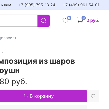
ть нам
+7 (995) 795-13-24
+7 (499) 961-54-01
0
0
0 руб.
довасие)
37
мпозиция из шаров
оушн
80 руб.
В корзину