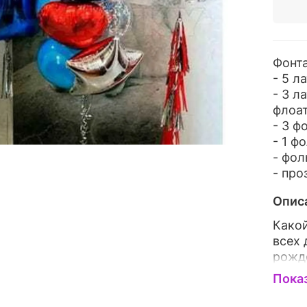
Фонта
- 5 л
- 3 л
флоа
- 3 ф
- 1 ф
- фо
- пр
Опис
Како
всех 
рожде
внима
Пока
подар
лучш