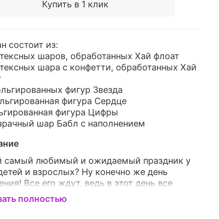
Купить в 1 клик
н состоит из:
атексных шаров, обработанных Хай флоат
атексных шара с конфетти, обработанных Хай
т
ольгированных фигур Звезда
ольгированная фигура Сердце
льгированная фигура Цифры
озрачный шар Бабл с наполнением
ание
й самый любимый и ожидаемый праздник у
детей и взрослых? Ну конечно же день
ния! Все его ждут, ведь в этот день все
ние приковано к имениннику, много
зать полностью
ков и вкусные угощения.... Что может быть
е? Мы можем сделать этот чудесный