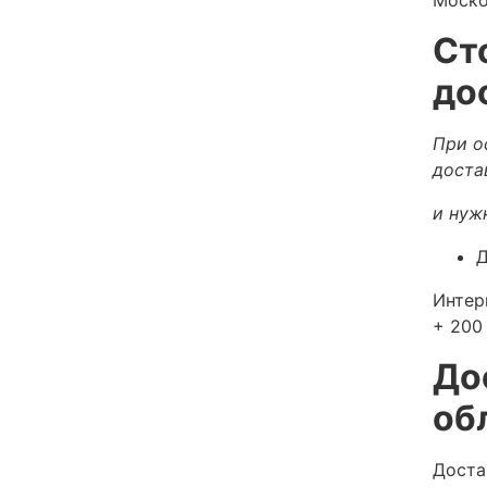
Ст
до
При о
доста
и нуж
Д
Интер
+ 200 
До
об
Доста