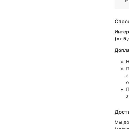
1
Спос
Интер
(от 5
Допла
Н
П
з
о
П
з
Дост
Мы до
Моско