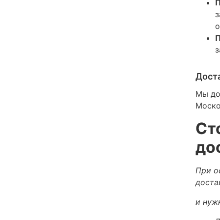
П
з
о
П
з
Дост
Мы до
Моско
Ст
до
При о
доста
и нуж