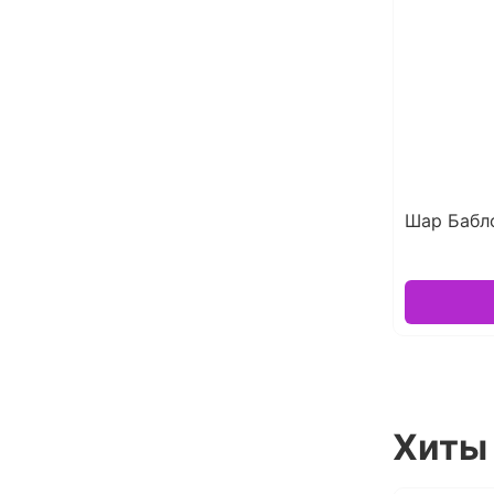
Шар Бабл
Хиты