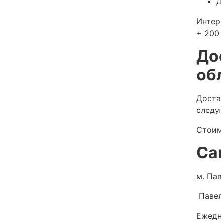
Д
Интер
+ 200 
До
об
Доста
следу
Стоим
Са
м. Пав
Павел
Ежедн