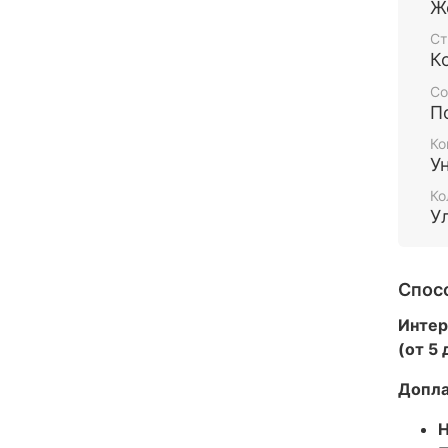
Ж
Ст
К
Со
П
Ко
У
Ко
У
Спос
Интер
(от 5
Допла
Н