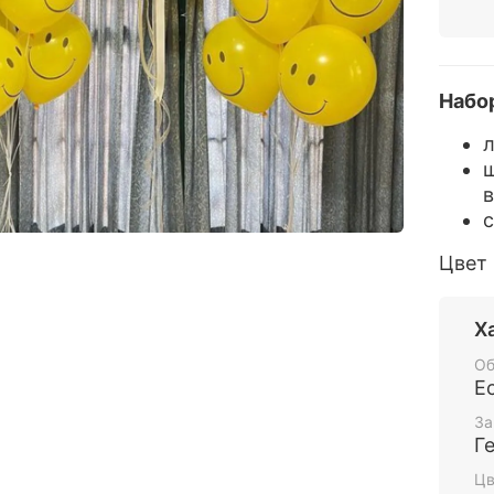
Набор
л
ш
в
с
Цвет 
Х
Об
Е
За
Г
Цв