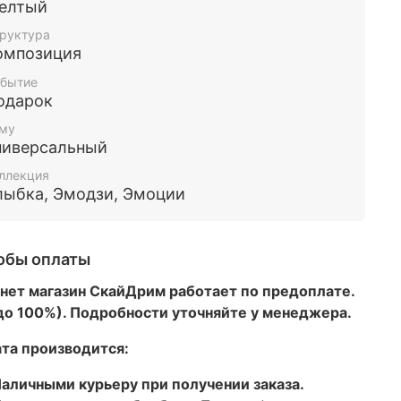
елтый
руктура
омпозиция
бытие
одарок
му
ниверсальный
ллекция
лыбка, Эмодзи, Эмоции
обы оплаты
нет магазин СкайДрим работает по предоплате.
 до 100%). Подробности уточняйте у менеджера.
та производится:
аличными курьеру при получении заказа.