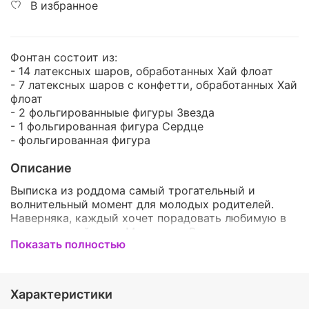
В избранное
Фонтан состоит из:
- 14 латексных шаров, обработанных Хай флоат
- 7 латексных шаров с конфетти, обработанных Хай
флоат
- 2 фольгированныые фигуры Звезда
- 1 фольгированная фигура Сердце
- фольгированная фигура
Описание
Выписка из роддома самый трогательный и
волнительный момент для молодых родителей.
Наверняка, каждый хочет порадовать любимую в
этот чудесный день. Мы можем Вам предложить
Показать полностью
этот набор. Он идеально подойдёт к такому
радостному событию. И точно тронет молодую
маму. Воздушные шары - это отличное дополнение
к поздравлению, они поднимут настроение и
Характеристики
заставят запомнить рождения малыша как