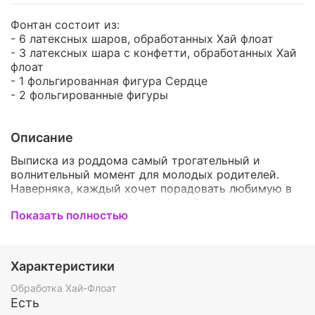
Фонтан состоит из:
- 6 латексных шаров, обработанных Хай флоат
- 3 латексных шара с конфетти, обработанных Хай
флоат
- 1 фольгированная фигура Сердце
- 2 фольгированные фигуры
Описание
Выписка из роддома самый трогательный и
волнительный момент для молодых родителей.
Наверняка, каждый хочет порадовать любимую в
этот чудесный день. Мы можем Вам предложить
Показать полностью
этот набор. Он идеально подойдёт к такому
радостному событию. И точно тронет молодую
маму. Воздушные шары - это отличное дополнение
к поздравлению, они поднимут настроение и
Характеристики
заставят запомнить рождения малыша как
настоящий праздник.
Обработка Хай-Флоат
Есть